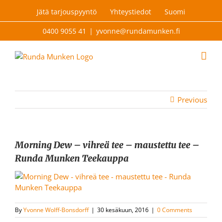
Skip
Jätä tarjouspyyntö
Yhteystiedot
Suomi
to
content
0400 9055 41
|
yvonne@rundamunken.fi
Previous
Morning Dew – vihreä tee – maustettu tee –
Runda Munken Teekauppa
By
Yvonne Wolff-Bonsdorff
|
30 kesäkuun, 2016
|
0 Comments