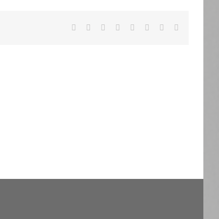
Facebook
X
Reddit
LinkedIn
Tumblr
Pinterest
Vk
Email