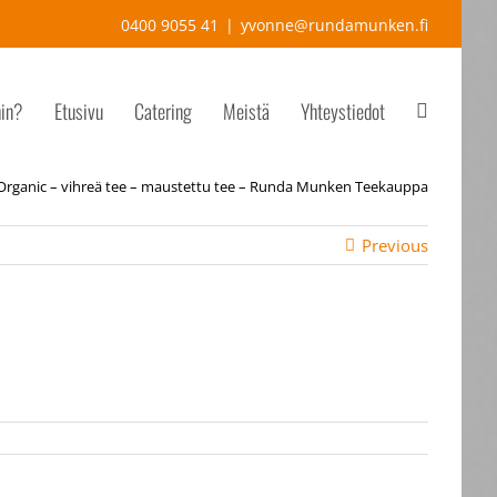
0400 9055 41
|
yvonne@rundamunken.fi
hin?
Etusivu
Catering
Meistä
Yhteystiedot
 Organic – vihreä tee – maustettu tee – Runda Munken Teekauppa
Previous