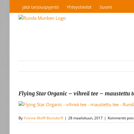
Skip
Jätä tarjouspyyntö
Yhteystiedot
Suomi
to
content
Flying Star Organic – vihreä tee – maustett
By
Yvonne Wolff-Bonsdorff
|
28 maaliskuun, 2017
|
Kommentit pois