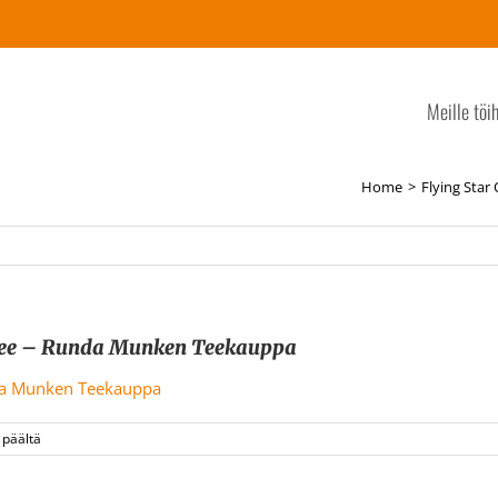
Meille töi
Home
Flying Star
u tee – Runda Munken Teekauppa
artikkelissa
 päältä
Flying
Star
Organic