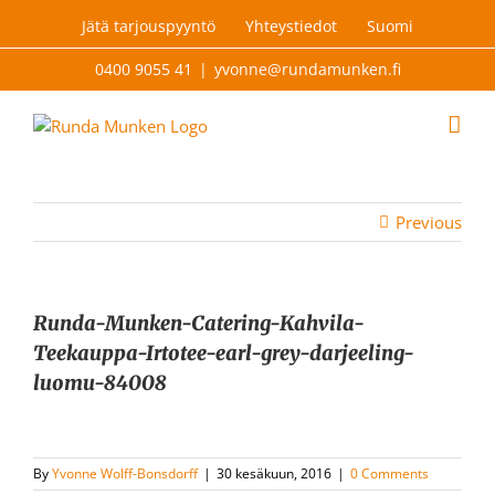
Skip
Jätä tarjouspyyntö
Yhteystiedot
Suomi
to
content
0400 9055 41
|
yvonne@rundamunken.fi
Previous
Runda-Munken-Catering-Kahvila-
Teekauppa-Irtotee-earl-grey-darjeeling-
luomu-84008
By
Yvonne Wolff-Bonsdorff
|
30 kesäkuun, 2016
|
0 Comments