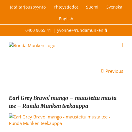
Skip
Jätä tarjouspyyntö
Yhteystiedot
Suomi
Svenska
to
content
English
0400 9055 41
|
yvonne@rundamunken.fi
Previous
Earl Grey Bravo! mango – maustettu musta
tee – Runda Munken teekauppa