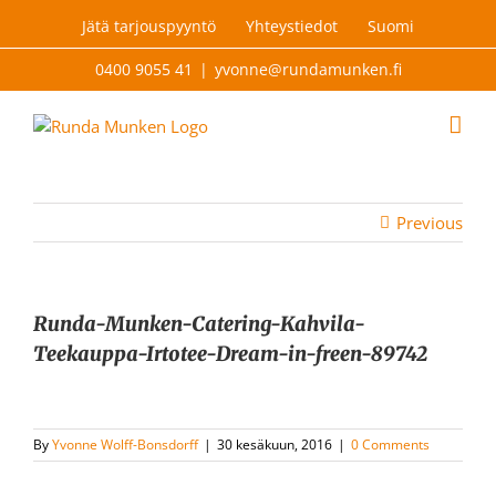
Skip
Jätä tarjouspyyntö
Yhteystiedot
Suomi
to
content
0400 9055 41
|
yvonne@rundamunken.fi
Previous
Runda-Munken-Catering-Kahvila-
Teekauppa-Irtotee-Dream-in-freen-89742
By
Yvonne Wolff-Bonsdorff
|
30 kesäkuun, 2016
|
0 Comments