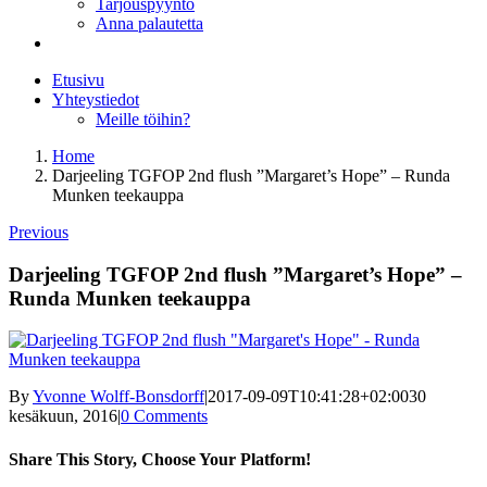
Tarjouspyyntö
Anna palautetta
Etusivu
Yhteystiedot
Meille töihin?
Home
Darjeeling TGFOP 2nd flush ”Margaret’s Hope” – Runda
Munken teekauppa
Previous
Darjeeling TGFOP 2nd flush ”Margaret’s Hope” –
Runda Munken teekauppa
By
Yvonne Wolff-Bonsdorff
|
2017-09-09T10:41:28+02:00
30
kesäkuun, 2016
|
0 Comments
Share This Story, Choose Your Platform!