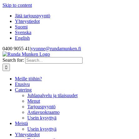
Skip to content
Jätä tarjouspyyntö
Yhteystiedot
Suomi
Svenska
English
0400 9055 41
|
yvonne@rundamunken.fi
Search for:
Meille töihin?
Etusivu
Catering
Juhlapalvelu ja tilaisuudet
Menut
Tarjouspyyntö
Astiavuokraamo
Usein kysyttyä
Meistä
Usein kysyttyä
Yhteystiedot