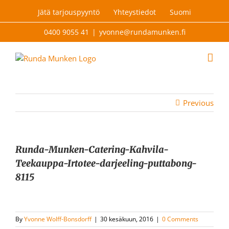
Skip
Jätä tarjouspyyntö
Yhteystiedot
Suomi
to
content
0400 9055 41
|
yvonne@rundamunken.fi
Previous
Runda-Munken-Catering-Kahvila-
Teekauppa-Irtotee-darjeeling-puttabong-
8115
By
Yvonne Wolff-Bonsdorff
|
30 kesäkuun, 2016
|
0 Comments