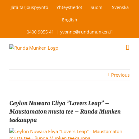
Skip
Jätä tarjouspyyntö
Yhteystiedot
Suomi
Svenska
to
content
English
0400 9055 41
|
yvonne@rundamunken.fi
Previous
Ceylon Nuwara Eliya ”Lovers Leap” –
Maustamaton musta tee – Runda Munken
teekauppa