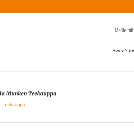
Meille töi
Home
Sn
unda Munken Teekauppa