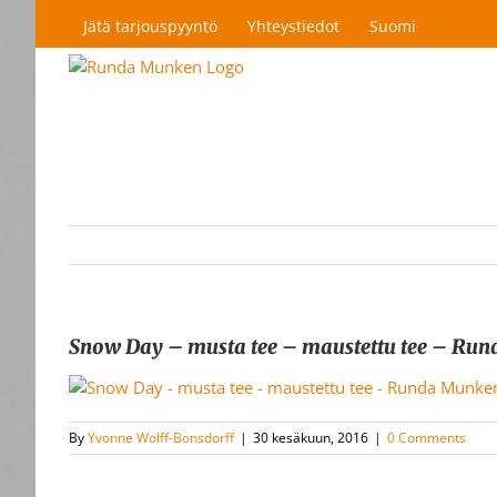
Skip
Jätä tarjouspyyntö
Yhteystiedot
Suomi
to
content
Snow Day – musta tee – maustettu tee – R
By
Yvonne Wolff-Bonsdorff
|
30 kesäkuun, 2016
|
0 Comments