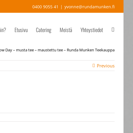
0400 9055 41
|
yvonne@rundamunken.fi
hin?
Etusivu
Catering
Meistä
Yhteystiedot
ow Day – musta tee – maustettu tee – Runda Munken Teekauppa
Previous