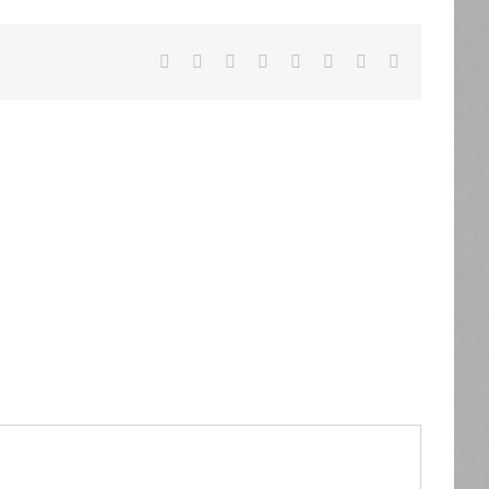
Facebook
X
Reddit
LinkedIn
Tumblr
Pinterest
Vk
Email