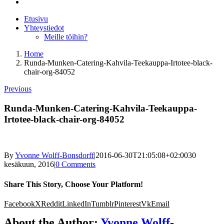
Etusivu
Yhteystiedot
Meille töihin?
Home
Runda-Munken-Catering-Kahvila-Teekauppa-Irtotee-black-
chair-org-84052
Previous
Runda-Munken-Catering-Kahvila-Teekauppa-
Irtotee-black-chair-org-84052
By
Yvonne Wolff-Bonsdorff
|
2016-06-30T21:05:08+02:00
30
kesäkuun, 2016
|
0 Comments
Share This Story, Choose Your Platform!
Facebook
X
Reddit
LinkedIn
Tumblr
Pinterest
Vk
Email
About the Author:
Yvonne Wolff-