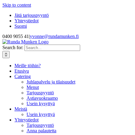
Skip to content
Jätä tarjouspyyntö
Yhteystiedot
Suomi
0400 9055 41
|
yvonne@rundamunken.fi
Search for:
Meille töihin?
Etusivu
Catering
Juhlapalvelu ja tilaisuudet
Menut
Tarjouspyyntö
Astiavuokraamo
Usein kysyttyä
Meistä
Usein kysyttyä
Yhteystiedot
Tarjouspyyntö
Anna palautetta