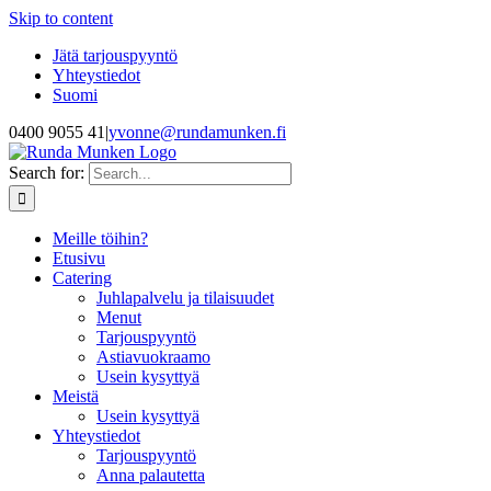
Skip to content
Jätä tarjouspyyntö
Yhteystiedot
Suomi
0400 9055 41
|
yvonne@rundamunken.fi
Search for:
Meille töihin?
Etusivu
Catering
Juhlapalvelu ja tilaisuudet
Menut
Tarjouspyyntö
Astiavuokraamo
Usein kysyttyä
Meistä
Usein kysyttyä
Yhteystiedot
Tarjouspyyntö
Anna palautetta