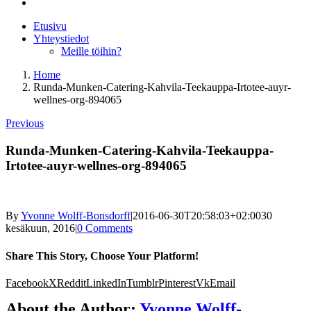
Etusivu
Yhteystiedot
Meille töihin?
Home
Runda-Munken-Catering-Kahvila-Teekauppa-Irtotee-auyr-
wellnes-org-894065
Previous
Runda-Munken-Catering-Kahvila-Teekauppa-
Irtotee-auyr-wellnes-org-894065
By
Yvonne Wolff-Bonsdorff
|
2016-06-30T20:58:03+02:00
30
kesäkuun, 2016
|
0 Comments
Share This Story, Choose Your Platform!
Facebook
X
Reddit
LinkedIn
Tumblr
Pinterest
Vk
Email
About the Author:
Yvonne Wolff-