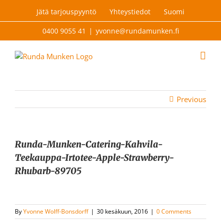
Skip
Jätä tarjouspyyntö
Yhteystiedot
Suomi
to
content
0400 9055 41
|
yvonne@rundamunken.fi
Previous
Runda-Munken-Catering-Kahvila-
Teekauppa-Irtotee-Apple-Strawberry-
Rhubarb-89705
By
Yvonne Wolff-Bonsdorff
|
30 kesäkuun, 2016
|
0 Comments