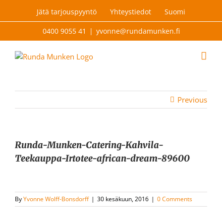
Skip
Jätä tarjouspyyntö
Yhteystiedot
Suomi
to
content
0400 9055 41
|
yvonne@rundamunken.fi
Previous
Runda-Munken-Catering-Kahvila-
Teekauppa-Irtotee-african-dream-89600
By
Yvonne Wolff-Bonsdorff
|
30 kesäkuun, 2016
|
0 Comments