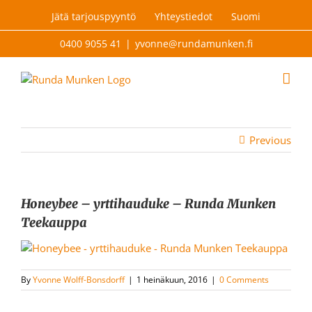
Skip
Jätä tarjouspyyntö
Yhteystiedot
Suomi
to
content
0400 9055 41
|
yvonne@rundamunken.fi
Previous
Honeybee – yrttihauduke – Runda Munken
Teekauppa
By
Yvonne Wolff-Bonsdorff
|
1 heinäkuun, 2016
|
0 Comments