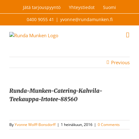
Skip
Jätä tarjouspyyntö
Yhteystiedot
Suomi
to
content
0400 9055 41
|
yvonne@rundamunken.fi
Previous
Runda-Munken-Catering-Kahvila-
Teekauppa-Irtotee-88560
By
Yvonne Wolff-Bonsdorff
|
1 heinäkuun, 2016
|
0 Comments