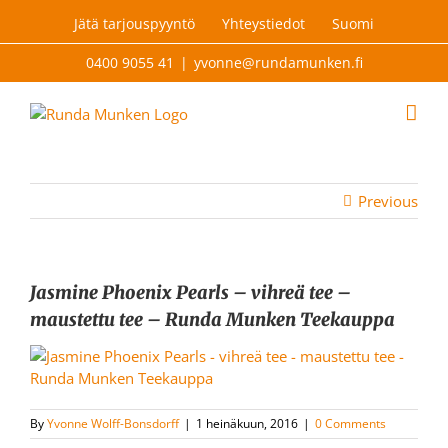
Skip
Jätä tarjouspyyntö
Yhteystiedot
Suomi
to
content
0400 9055 41
|
yvonne@rundamunken.fi
Previous
Jasmine Phoenix Pearls – vihreä tee –
maustettu tee – Runda Munken Teekauppa
By
Yvonne Wolff-Bonsdorff
|
1 heinäkuun, 2016
|
0 Comments