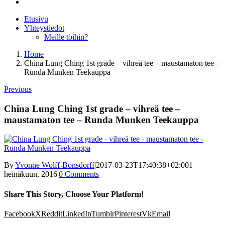
Etusivu
Yhteystiedot
Meille töihin?
Home
China Lung Ching 1st grade – vihreä tee – maustamaton tee –
Runda Munken Teekauppa
Previous
China Lung Ching 1st grade – vihreä tee –
maustamaton tee – Runda Munken Teekauppa
By
Yvonne Wolff-Bonsdorff
|
2017-03-23T17:40:38+02:00
1
heinäkuun, 2016
|
0 Comments
Share This Story, Choose Your Platform!
Facebook
X
Reddit
LinkedIn
Tumblr
Pinterest
Vk
Email