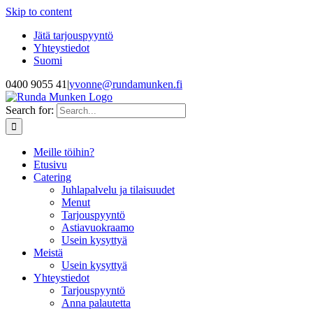
Skip to content
Jätä tarjouspyyntö
Yhteystiedot
Suomi
0400 9055 41
|
yvonne@rundamunken.fi
Search for:
Meille töihin?
Etusivu
Catering
Juhlapalvelu ja tilaisuudet
Menut
Tarjouspyyntö
Astiavuokraamo
Usein kysyttyä
Meistä
Usein kysyttyä
Yhteystiedot
Tarjouspyyntö
Anna palautetta