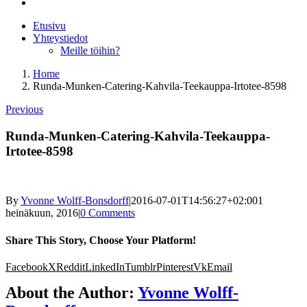
Etusivu
Yhteystiedot
Meille töihin?
Home
Runda-Munken-Catering-Kahvila-Teekauppa-Irtotee-8598
Previous
Runda-Munken-Catering-Kahvila-Teekauppa-
Irtotee-8598
By
Yvonne Wolff-Bonsdorff
|
2016-07-01T14:56:27+02:00
1
heinäkuun, 2016
|
0 Comments
Share This Story, Choose Your Platform!
Facebook
X
Reddit
LinkedIn
Tumblr
Pinterest
Vk
Email
About the Author:
Yvonne Wolff-