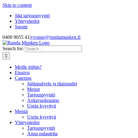
Skip to content
Jätä tarjouspyyntö
Yhteystiedot
Suomi
0400 9055 41
|
yvonne@rundamunken.fi
Search for:
Meille töihin?
Etusivu
Catering
Juhlapalvelu ja tilaisuudet
Menut
Tarjouspyyntö
Astiavuokraamo
Usein kysyttyä
Meistä
Usein kysyttyä
Yhteystiedot
Tarjouspyyntö
Anna palautetta