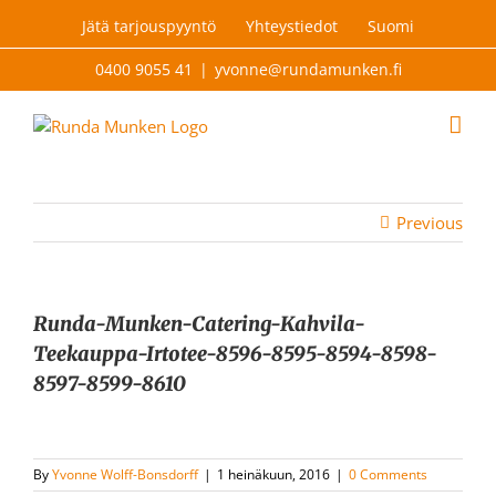
Skip
Jätä tarjouspyyntö
Yhteystiedot
Suomi
to
content
0400 9055 41
|
yvonne@rundamunken.fi
Previous
Runda-Munken-Catering-Kahvila-
Teekauppa-Irtotee-8596-8595-8594-8598-
8597-8599-8610
By
Yvonne Wolff-Bonsdorff
|
1 heinäkuun, 2016
|
0 Comments