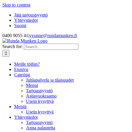
Skip to content
Jätä tarjouspyyntö
Yhteystiedot
Suomi
0400 9055 41
|
yvonne@rundamunken.fi
Search for:
Meille töihin?
Etusivu
Catering
Juhlapalvelu ja tilaisuudet
Menut
Tarjouspyyntö
Astiavuokraamo
Usein kysyttyä
Meistä
Usein kysyttyä
Yhteystiedot
Tarjouspyyntö
Anna palautetta