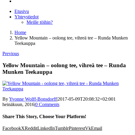
Etusivu
Yhteystiedot
Meille töihin?
Home
Yellow Mountain – oolong tee, vihreä tee – Runda Munken
Teekauppa
Previous
Yellow Mountain – oolong tee, vihreä tee – Runda
Munken Teekauppa
By
Yvonne Wolff-Bonsdorff
|
2017-05-09T20:08:32+02:00
1
heinäkuun, 2016
|
0 Comments
Share This Story, Choose Your Platform!
Facebook
X
Reddit
LinkedIn
Tumblr
Pinterest
Vk
Email