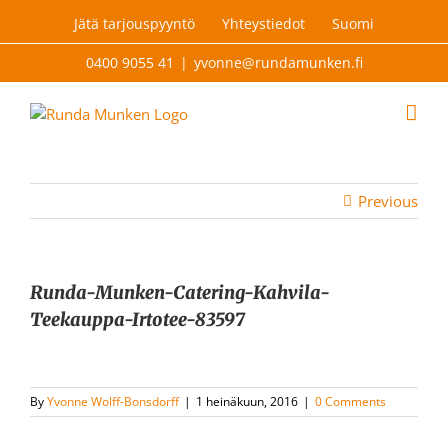
Skip
Jätä tarjouspyyntö
Yhteystiedot
Suomi
to
content
0400 9055 41
|
yvonne@rundamunken.fi
Previous
Runda-Munken-Catering-Kahvila-
Teekauppa-Irtotee-83597
By
Yvonne Wolff-Bonsdorff
|
1 heinäkuun, 2016
|
0 Comments