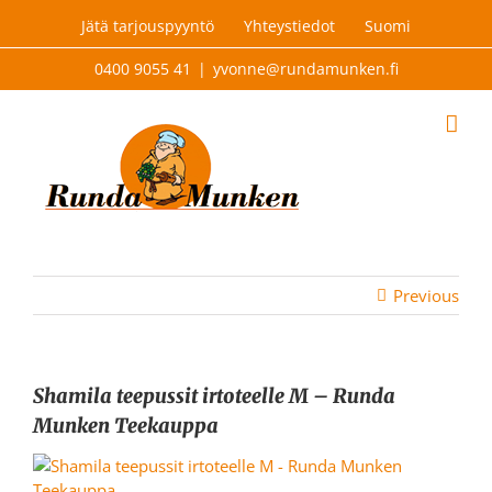
Skip
Jätä tarjouspyyntö
Yhteystiedot
Suomi
to
content
0400 9055 41
|
yvonne@rundamunken.fi
Previous
Shamila teepussit irtoteelle M – Runda
Munken Teekauppa