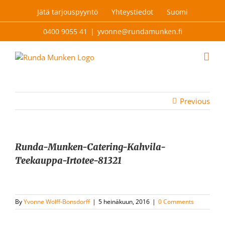
Skip
Jätä tarjouspyyntö
Yhteystiedot
Suomi
to
content
0400 9055 41
|
yvonne@rundamunken.fi
Previous
Runda-Munken-Catering-Kahvila-
Teekauppa-Irtotee-81321
By
Yvonne Wolff-Bonsdorff
|
5 heinäkuun, 2016
|
0 Comments