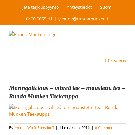
Skip
Jätä tarjouspyyntö
Yhteystiedot
Suomi
to
content
0400 9055 41
|
yvonne@rundamunken.fi
Previous
Moringalicious – vihreä tee – maustettu tee –
Runda Munken Teekauppa
By
Yvonne Wolff-Bonsdorff
|
1 heinäkuun, 2016
|
0 Comments