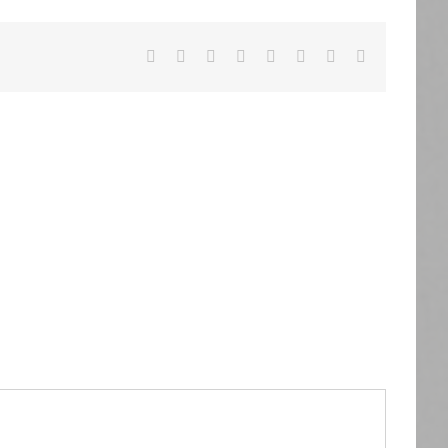
Facebook
X
Reddit
LinkedIn
Tumblr
Pinterest
Vk
Email