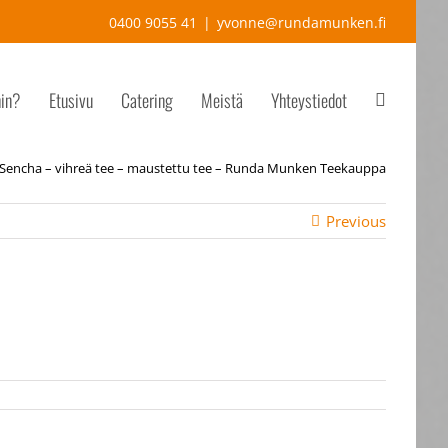
0400 9055 41
|
yvonne@rundamunken.fi
hin?
Etusivu
Catering
Meistä
Yhteystiedot
 Sencha – vihreä tee – maustettu tee – Runda Munken Teekauppa
Previous