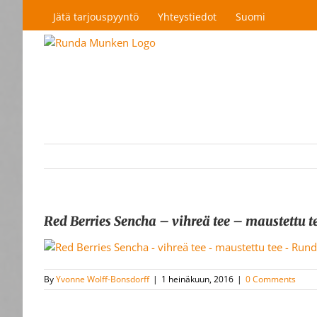
Skip
Jätä tarjouspyyntö
Yhteystiedot
Suomi
to
content
Red Berries Sencha – vihreä tee – maustett
By
Yvonne Wolff-Bonsdorff
|
1 heinäkuun, 2016
|
0 Comments