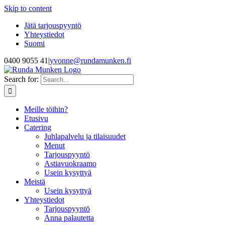
Skip to content
Jätä tarjouspyyntö
Yhteystiedot
Suomi
0400 9055 41
|
yvonne@rundamunken.fi
Search for:
Meille töihin?
Etusivu
Catering
Juhlapalvelu ja tilaisuudet
Menut
Tarjouspyyntö
Astiavuokraamo
Usein kysyttyä
Meistä
Usein kysyttyä
Yhteystiedot
Tarjouspyyntö
Anna palautetta