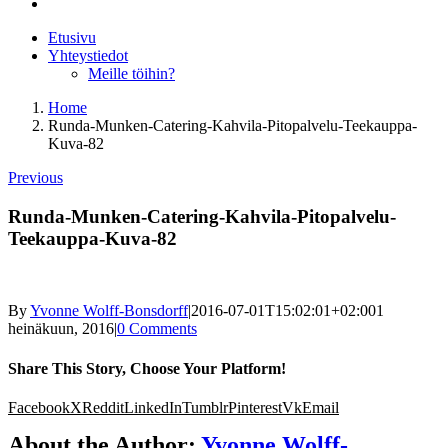
Etusivu
Yhteystiedot
Meille töihin?
Home
Runda-Munken-Catering-Kahvila-Pitopalvelu-Teekauppa-
Kuva-82
Previous
Runda-Munken-Catering-Kahvila-Pitopalvelu-
Teekauppa-Kuva-82
By
Yvonne Wolff-Bonsdorff
|
2016-07-01T15:02:01+02:00
1
heinäkuun, 2016
|
0 Comments
Share This Story, Choose Your Platform!
Facebook
X
Reddit
LinkedIn
Tumblr
Pinterest
Vk
Email
About the Author:
Yvonne Wolff-