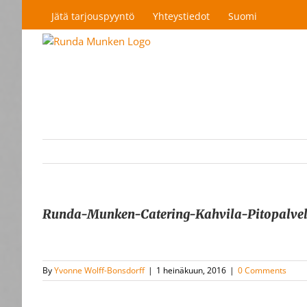
Skip
Jätä tarjouspyyntö
Yhteystiedot
Suomi
to
content
Runda-Munken-Catering-Kahvila-Pitopalve
By
Yvonne Wolff-Bonsdorff
|
1 heinäkuun, 2016
|
0 Comments