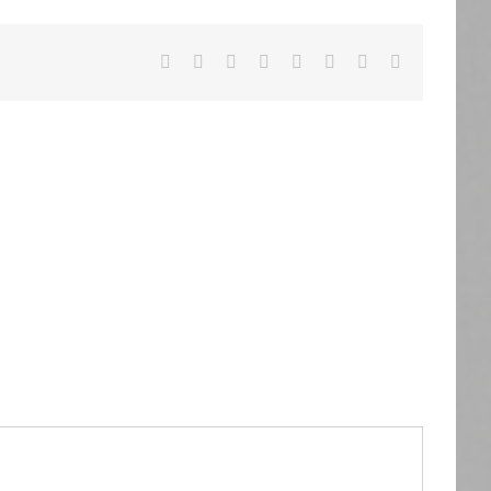
Facebook
X
Reddit
LinkedIn
Tumblr
Pinterest
Vk
Email