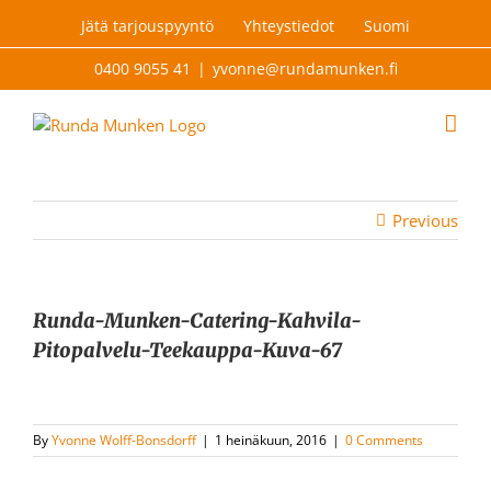
Skip
Jätä tarjouspyyntö
Yhteystiedot
Suomi
to
content
0400 9055 41
|
yvonne@rundamunken.fi
Previous
Runda-Munken-Catering-Kahvila-
Pitopalvelu-Teekauppa-Kuva-67
By
Yvonne Wolff-Bonsdorff
|
1 heinäkuun, 2016
|
0 Comments