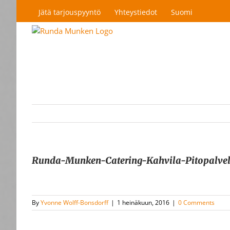
Skip
Jätä tarjouspyyntö
Yhteystiedot
Suomi
to
content
Runda-Munken-Catering-Kahvila-Pitopalv
By
Yvonne Wolff-Bonsdorff
|
1 heinäkuun, 2016
|
0 Comments