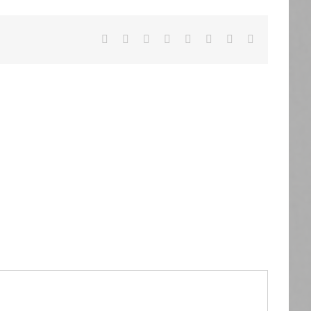
Facebook
X
Reddit
LinkedIn
Tumblr
Pinterest
Vk
Email