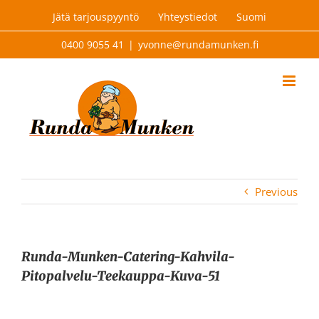
Skip
Jätä tarjouspyyntö
Yhteystiedot
Suomi
to
content
0400 9055 41
|
yvonne@rundamunken.fi
Previous
Runda-Munken-Catering-Kahvila-
Pitopalvelu-Teekauppa-Kuva-51