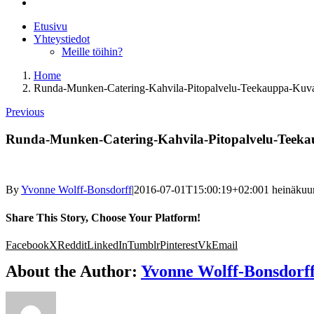
Etusivu
Yhteystiedot
Meille töihin?
Home
Runda-Munken-Catering-Kahvila-Pitopalvelu-Teekauppa-Kuv
Previous
Runda-Munken-Catering-Kahvila-Pitopalvelu-Teek
By
Yvonne Wolff-Bonsdorff
|
2016-07-01T15:00:19+02:00
1 heinäkuu
Share This Story, Choose Your Platform!
Facebook
X
Reddit
LinkedIn
Tumblr
Pinterest
Vk
Email
About the Author:
Yvonne Wolff-Bonsdorf