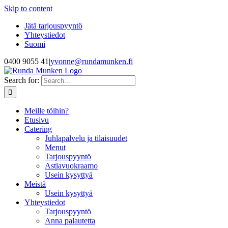
Skip to content
Jätä tarjouspyyntö
Yhteystiedot
Suomi
0400 9055 41
|
yvonne@rundamunken.fi
Search for:
Meille töihin?
Etusivu
Catering
Juhlapalvelu ja tilaisuudet
Menut
Tarjouspyyntö
Astiavuokraamo
Usein kysyttyä
Meistä
Usein kysyttyä
Yhteystiedot
Tarjouspyyntö
Anna palautetta