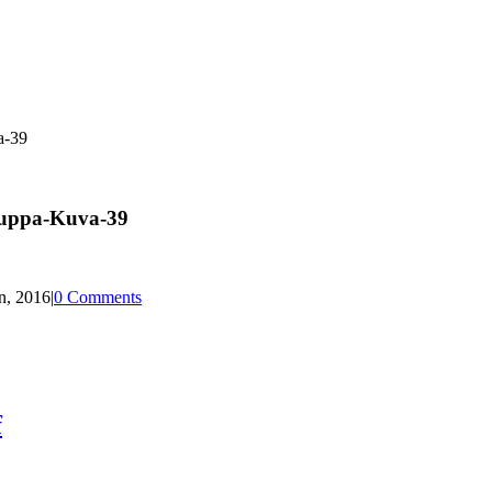
a-39
auppa-Kuva-39
n, 2016
|
0 Comments
f