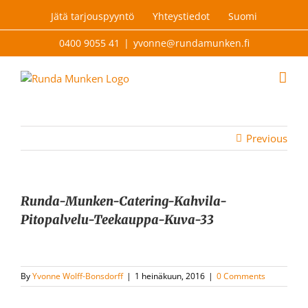
Skip
Jätä tarjouspyyntö
Yhteystiedot
Suomi
to
content
0400 9055 41
|
yvonne@rundamunken.fi
Previous
Runda-Munken-Catering-Kahvila-
Pitopalvelu-Teekauppa-Kuva-33
By
Yvonne Wolff-Bonsdorff
|
1 heinäkuun, 2016
|
0 Comments