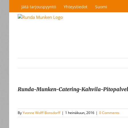
Skip
Jätä tarjouspyyntö
Yhteystiedot
Suomi
to
content
Runda-Munken-Catering-Kahvila-Pitopalve
By
Yvonne Wolff-Bonsdorff
|
1 heinäkuun, 2016
|
0 Comments