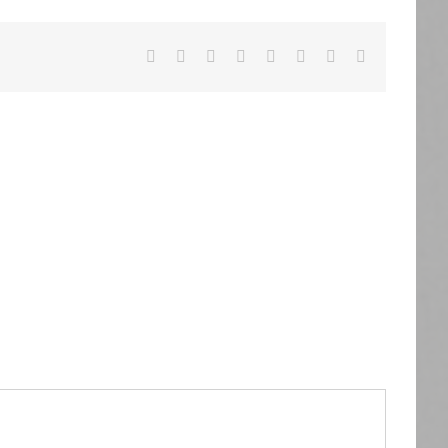
Facebook
X
Reddit
LinkedIn
Tumblr
Pinterest
Vk
Email