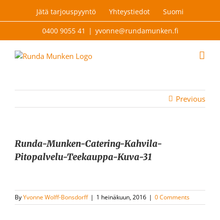
Skip
Jätä tarjouspyyntö
Yhteystiedot
Suomi
to
content
0400 9055 41
|
yvonne@rundamunken.fi
Previous
Runda-Munken-Catering-Kahvila-
Pitopalvelu-Teekauppa-Kuva-31
By
Yvonne Wolff-Bonsdorff
|
1 heinäkuun, 2016
|
0 Comments