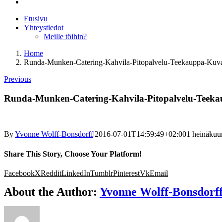
Etusivu
Yhteystiedot
Meille töihin?
Home
Runda-Munken-Catering-Kahvila-Pitopalvelu-Teekauppa-Kuv
Previous
Runda-Munken-Catering-Kahvila-Pitopalvelu-Teek
By
Yvonne Wolff-Bonsdorff
|
2016-07-01T14:59:49+02:00
1 heinäkuu
Share This Story, Choose Your Platform!
Facebook
X
Reddit
LinkedIn
Tumblr
Pinterest
Vk
Email
About the Author:
Yvonne Wolff-Bonsdorf