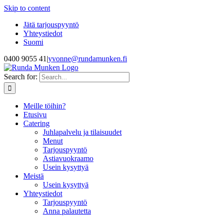
Skip to content
Jätä tarjouspyyntö
Yhteystiedot
Suomi
0400 9055 41
|
yvonne@rundamunken.fi
Search for:
Meille töihin?
Etusivu
Catering
Juhlapalvelu ja tilaisuudet
Menut
Tarjouspyyntö
Astiavuokraamo
Usein kysyttyä
Meistä
Usein kysyttyä
Yhteystiedot
Tarjouspyyntö
Anna palautetta