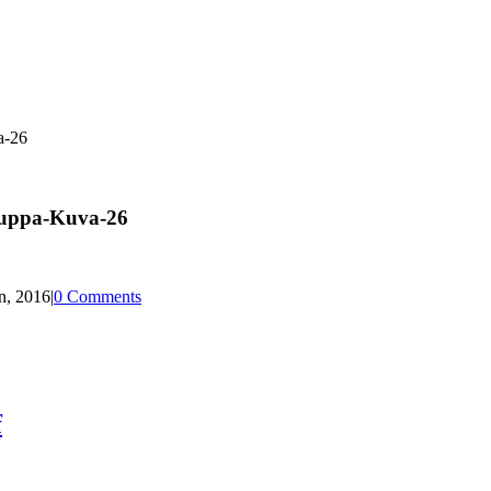
a-26
auppa-Kuva-26
n, 2016
|
0 Comments
f