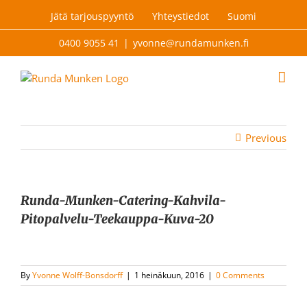
Skip
Jätä tarjouspyyntö
Yhteystiedot
Suomi
to
content
0400 9055 41
|
yvonne@rundamunken.fi
Previous
Runda-Munken-Catering-Kahvila-
Pitopalvelu-Teekauppa-Kuva-20
By
Yvonne Wolff-Bonsdorff
|
1 heinäkuun, 2016
|
0 Comments