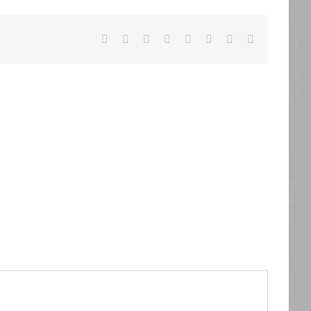
Facebook
X
Reddit
LinkedIn
Tumblr
Pinterest
Vk
Email