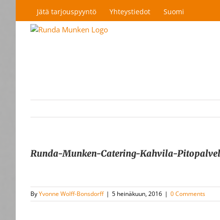
Skip
Jätä tarjouspyyntö
Yhteystiedot
Suomi
to
content
Runda-Munken-Catering-Kahvila-Pitopalvelu
By
Yvonne Wolff-Bonsdorff
|
5 heinäkuun, 2016
|
0 Comments