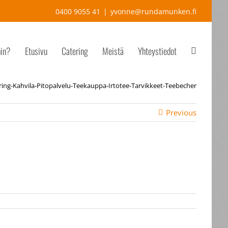
0400 9055 41
|
yvonne@rundamunken.fi
hin?
Etusivu
Catering
Meistä
Yhteystiedot
ng-Kahvila-Pitopalvelu-Teekauppa-Irtotee-Tarvikkeet-Teebecher
Previous