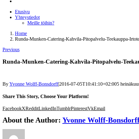
Etusivu
Yhteystiedot
Meille töihin?
Home
Runda-Munken-Catering-Kahvila-Pitopalvelu-Teekauppa-Irtot
Previous
Runda-Munken-Catering-Kahvila-Pitopalvelu-Teekau
By
Yvonne Wolff-Bonsdorff
|
2016-07-05T10:41:10+02:00
5 heinäkuu
Share This Story, Choose Your Platform!
Facebook
X
Reddit
LinkedIn
Tumblr
Pinterest
Vk
Email
About the Author:
Yvonne Wolff-Bonsdorf