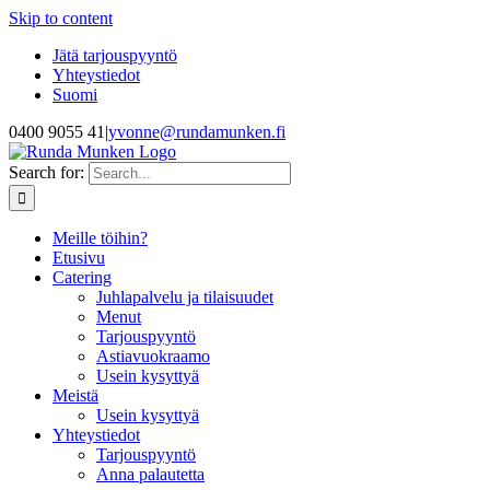
Skip to content
Jätä tarjouspyyntö
Yhteystiedot
Suomi
0400 9055 41
|
yvonne@rundamunken.fi
Search for:
Meille töihin?
Etusivu
Catering
Juhlapalvelu ja tilaisuudet
Menut
Tarjouspyyntö
Astiavuokraamo
Usein kysyttyä
Meistä
Usein kysyttyä
Yhteystiedot
Tarjouspyyntö
Anna palautetta