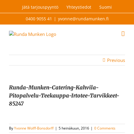
Skip
Jätä tarjouspyyntö
Yhteystiedot
Suomi
to
content
0400 9055 41
|
yvonne@rundamunken.fi
Previous
Runda-Munken-Catering-Kahvila-
Pitopalvelu-Teekauppa-Irtotee-Tarvikkeet-
85247
By
Yvonne Wolff-Bonsdorff
|
5 heinäkuun, 2016
|
0 Comments