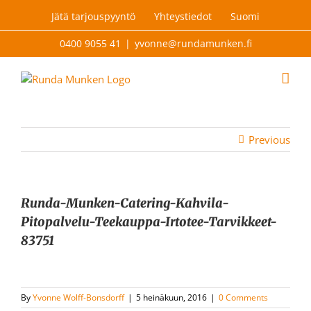
Skip
Jätä tarjouspyyntö
Yhteystiedot
Suomi
to
content
0400 9055 41
|
yvonne@rundamunken.fi
Previous
Runda-Munken-Catering-Kahvila-
Pitopalvelu-Teekauppa-Irtotee-Tarvikkeet-
83751
By
Yvonne Wolff-Bonsdorff
|
5 heinäkuun, 2016
|
0 Comments