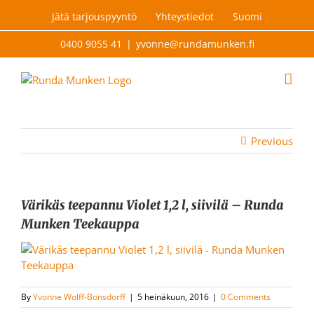
Skip
Jätä tarjouspyyntö
Yhteystiedot
Suomi
to
content
0400 9055 41
|
yvonne@rundamunken.fi
Previous
Värikäs teepannu Violet 1,2 l, siivilä – Runda
Munken Teekauppa
By
Yvonne Wolff-Bonsdorff
|
5 heinäkuun, 2016
|
0 Comments