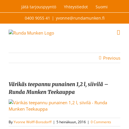
Skip
Jätä tarjouspyyntö
Yhteystiedot
Suomi
to
content
0400 9055 41
|
yvonne@rundamunken.fi
Previous
Värikäs teepannu punainen 1,2 l, siivilä –
Runda Munken Teekauppa
By
Yvonne Wolff-Bonsdorff
|
5 heinäkuun, 2016
|
0 Comments