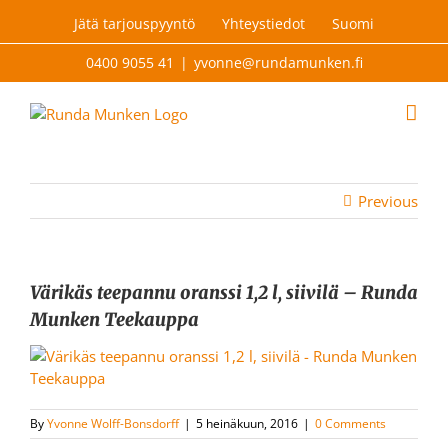
Skip
Jätä tarjouspyyntö
Yhteystiedot
Suomi
to
content
0400 9055 41
|
yvonne@rundamunken.fi
Previous
Värikäs teepannu oranssi 1,2 l, siivilä – Runda
Munken Teekauppa
By
Yvonne Wolff-Bonsdorff
|
5 heinäkuun, 2016
|
0 Comments