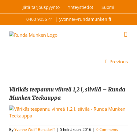
Skip
Jätä tarjouspyyntö
Yhteystiedot
Suomi
to
content
0400 9055 41
|
yvonne@rundamunken.fi
Previous
Värikäs teepannu vihreä 1,2 l, siivilä – Runda
Munken Teekauppa
By
Yvonne Wolff-Bonsdorff
|
5 heinäkuun, 2016
|
0 Comments