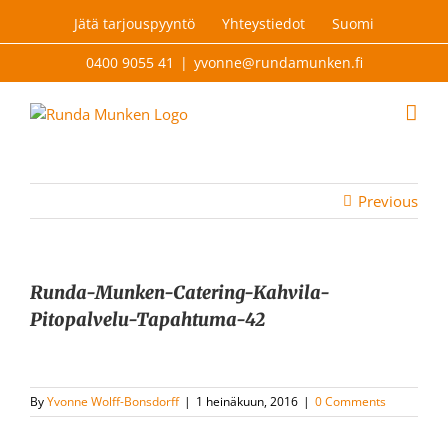
Skip
Jätä tarjouspyyntö
Yhteystiedot
Suomi
to
content
0400 9055 41
|
yvonne@rundamunken.fi
Previous
Runda-Munken-Catering-Kahvila-
Pitopalvelu-Tapahtuma-42
By
Yvonne Wolff-Bonsdorff
|
1 heinäkuun, 2016
|
0 Comments