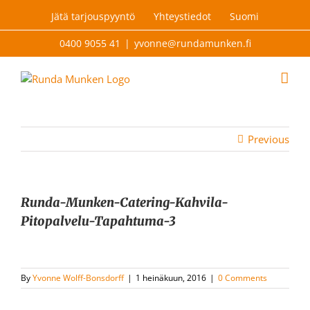
Skip
Jätä tarjouspyyntö
Yhteystiedot
Suomi
to
content
0400 9055 41
|
yvonne@rundamunken.fi
Previous
Runda-Munken-Catering-Kahvila-
Pitopalvelu-Tapahtuma-3
By
Yvonne Wolff-Bonsdorff
|
1 heinäkuun, 2016
|
0 Comments