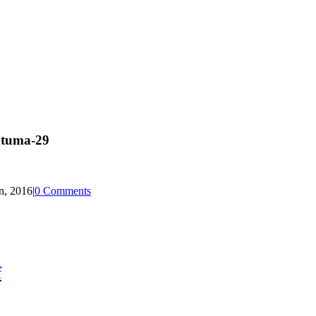
htuma-29
n, 2016
|
0 Comments
f