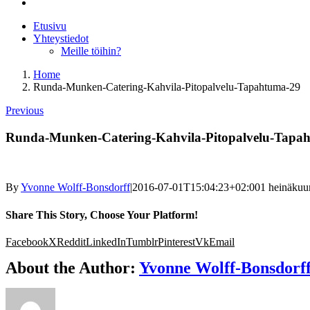
Etusivu
Yhteystiedot
Meille töihin?
Home
Runda-Munken-Catering-Kahvila-Pitopalvelu-Tapahtuma-29
Previous
Runda-Munken-Catering-Kahvila-Pitopalvelu-Tapa
By
Yvonne Wolff-Bonsdorff
|
2016-07-01T15:04:23+02:00
1 heinäkuu
Share This Story, Choose Your Platform!
Facebook
X
Reddit
LinkedIn
Tumblr
Pinterest
Vk
Email
About the Author:
Yvonne Wolff-Bonsdorf