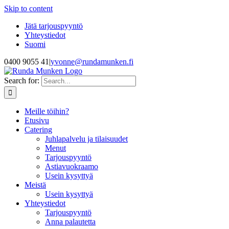
Skip to content
Jätä tarjouspyyntö
Yhteystiedot
Suomi
0400 9055 41
|
yvonne@rundamunken.fi
Search for:
Meille töihin?
Etusivu
Catering
Juhlapalvelu ja tilaisuudet
Menut
Tarjouspyyntö
Astiavuokraamo
Usein kysyttyä
Meistä
Usein kysyttyä
Yhteystiedot
Tarjouspyyntö
Anna palautetta