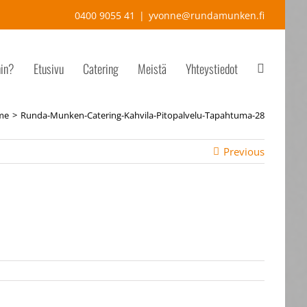
0400 9055 41
|
yvonne@rundamunken.fi
hin?
Etusivu
Catering
Meistä
Yhteystiedot
me
Runda-Munken-Catering-Kahvila-Pitopalvelu-Tapahtuma-28
Previous