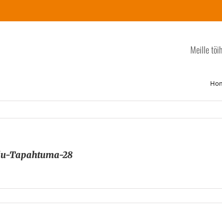
Meille töi
Ho
lu-Tapahtuma-28