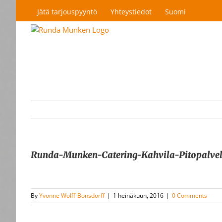
Skip
Jätä tarjouspyyntö
Yhteystiedot
Suomi
to
content
Runda-Munken-Catering-Kahvila-Pitopalve
By
Yvonne Wolff-Bonsdorff
|
1 heinäkuun, 2016
|
0 Comments