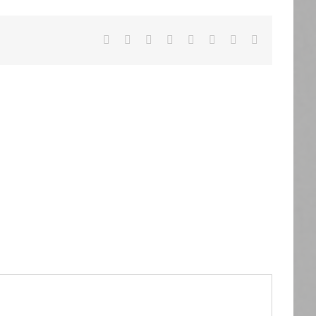
Facebook
X
Reddit
LinkedIn
Tumblr
Pinterest
Vk
Email