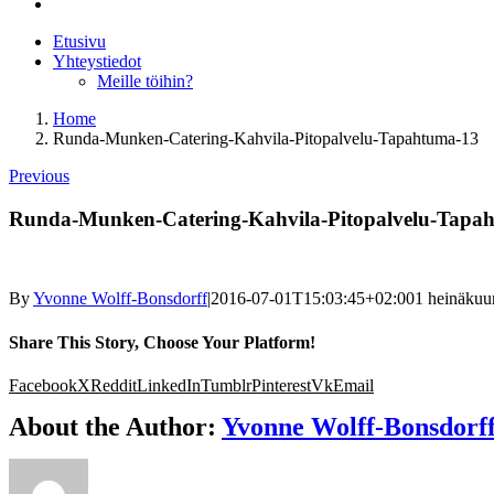
Etusivu
Yhteystiedot
Meille töihin?
Home
Runda-Munken-Catering-Kahvila-Pitopalvelu-Tapahtuma-13
Previous
Runda-Munken-Catering-Kahvila-Pitopalvelu-Tapa
By
Yvonne Wolff-Bonsdorff
|
2016-07-01T15:03:45+02:00
1 heinäkuu
Share This Story, Choose Your Platform!
Facebook
X
Reddit
LinkedIn
Tumblr
Pinterest
Vk
Email
About the Author:
Yvonne Wolff-Bonsdorf