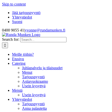
Skip to content
Jätä tarjouspyyntö
Yhteystiedot
Suomi
0400 9055 41
|
yvonne@rundamunken.fi
Search for:
Meille töihin?
Etusivu
Catering
Juhlapalvelu ja tilaisuudet
Menut
Tarjouspyyntö
Astiavuokraamo
Usein kysyttyä
Meistä
Usein kysyttyä
Yhteystiedot
Tarjouspyyntö
Anna palautetta