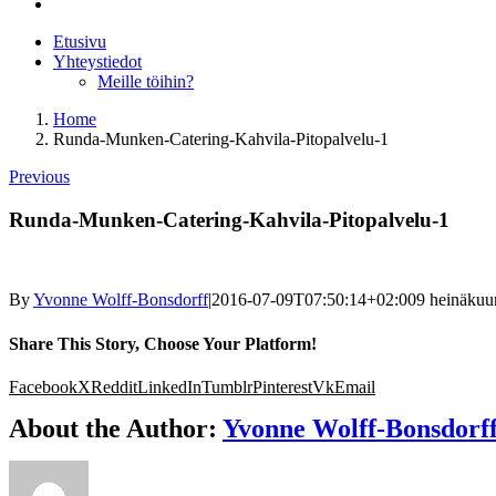
Etusivu
Yhteystiedot
Meille töihin?
Home
Runda-Munken-Catering-Kahvila-Pitopalvelu-1
Previous
Runda-Munken-Catering-Kahvila-Pitopalvelu-1
By
Yvonne Wolff-Bonsdorff
|
2016-07-09T07:50:14+02:00
9 heinäkuu
Share This Story, Choose Your Platform!
Facebook
X
Reddit
LinkedIn
Tumblr
Pinterest
Vk
Email
About the Author:
Yvonne Wolff-Bonsdorf