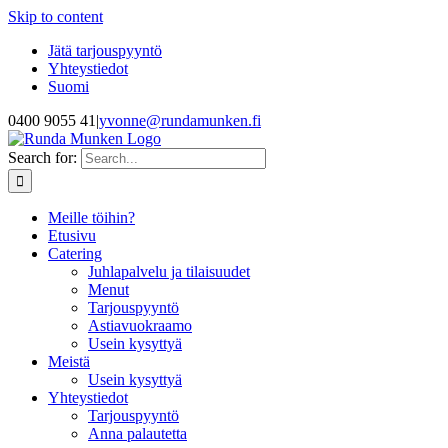
Skip to content
Jätä tarjouspyyntö
Yhteystiedot
Suomi
0400 9055 41
|
yvonne@rundamunken.fi
Search for:
Meille töihin?
Etusivu
Catering
Juhlapalvelu ja tilaisuudet
Menut
Tarjouspyyntö
Astiavuokraamo
Usein kysyttyä
Meistä
Usein kysyttyä
Yhteystiedot
Tarjouspyyntö
Anna palautetta